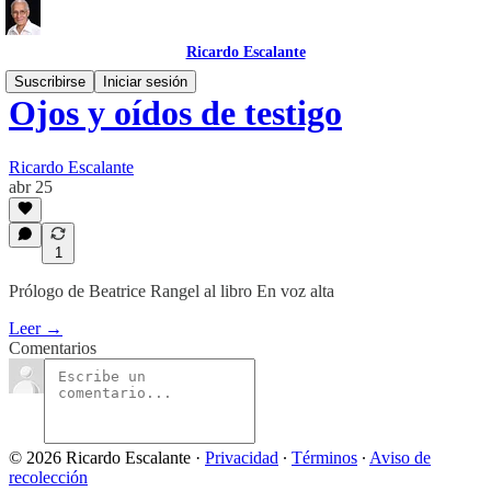
Ricardo Escalante
Suscribirse
Iniciar sesión
Ojos y oídos de testigo
Ricardo Escalante
abr 25
1
Prólogo de Beatrice Rangel al libro En voz alta
Leer →
Comentarios
© 2026 Ricardo Escalante
·
Privacidad
∙
Términos
∙
Aviso de
recolección