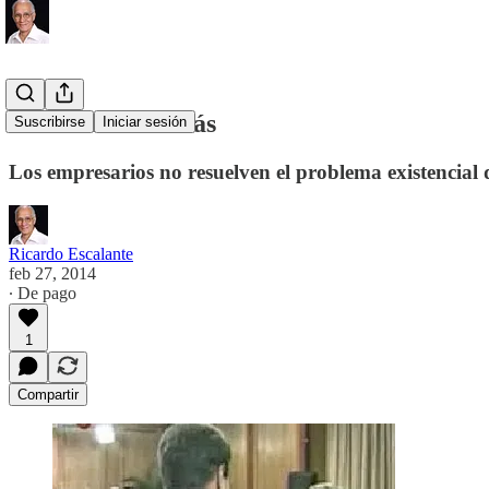
Ofrenda a Satanás
Suscribirse
Iniciar sesión
Los empresarios no resuelven el problema existencial 
Ricardo Escalante
feb 27, 2014
∙ De pago
1
Compartir