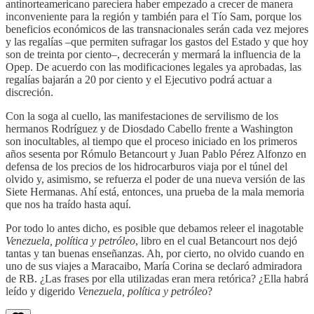
antinorteamericano pareciera haber empezado a crecer de manera
inconveniente para la región y también para el Tío Sam, porque los
beneficios económicos de las transnacionales serán cada vez mejores
y las regalías –que permiten sufragar los gastos del Estado y que hoy
son de treinta por ciento–, decrecerán y mermará la influencia de la
Opep. De acuerdo con las modificaciones legales ya aprobadas, las
regalías bajarán a 20 por ciento y el Ejecutivo podrá actuar a
discreción.
Con la soga al cuello, las manifestaciones de servilismo de los
hermanos Rodríguez y de Diosdado Cabello frente a Washington
son inocultables, al tiempo que el proceso iniciado en los primeros
años sesenta por Rómulo Betancourt y Juan Pablo Pérez Alfonzo en
defensa de los precios de los hidrocarburos viaja por el túnel del
olvido y, asimismo, se refuerza el poder de una nueva versión de las
Siete Hermanas. Ahí está, entonces, una prueba de la mala memoria
que nos ha traído hasta aquí.
Por todo lo antes dicho, es posible que debamos releer el inagotable
Venezuela, política y petróleo
, libro en el cual Betancourt nos dejó
tantas y tan buenas enseñanzas. Ah, por cierto, no olvido cuando en
uno de sus viajes a Maracaibo, María Corina se declaró admiradora
de RB. ¿Las frases por ella utilizadas eran mera retórica? ¿Ella habrá
leído y digerido
Venezuela,
política y
petróleo
?