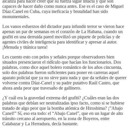
alcanza para hacer creer que su fuerza sigue intacta y que son
capaces de hacer daño como nunca antes. Ese es el caso de Miguel
Díaz-Canel en Cuba, cuya ineficacia y brutalidad han sido
monumentales.
Los vanos esfuerzos del dictador para infundir terror se vieron hace
apenas un par de semanas en el corazón de La Habana, cuando un
grafiti en una derruida pared movilizó un piquete de policías y de
agentes civiles de inteligencia para identificar y apresar al autor.
¡Menuda y titánica tarea!
Les cuento esto con pelos y señales porque observadores bien
situados presenciaron el ridículo que hacían los funcionarios. Dos
palabras, como dice aquel bolero romántico de los años cincuenta,
solo dos palabras fueron suficientes para poner en carreras aquel
aparato policial que ya no sirve para nada y que da señales de querer
volverse contra Díaz-Canel y su padre putativo Raúl Castro, que
ahora anda peor que travesaño de gallinero.
¿Y cuál era la gravedad extrema del grafiti? ¿Cuáles eran las dos
palabras que debían ser neutralizadas ipso facto, como si se hubiese
tratado de algo peor que la bomba atómica de Hiroshima? ¡”Abajo
Canel!” Sí, eso era todo: el “Abajo Canel”, que en un lugar de alto
tránsito cercano al aeropuerto, en la zona de Boyeros, entre
Calabazar y La Herradura, decía bastante.